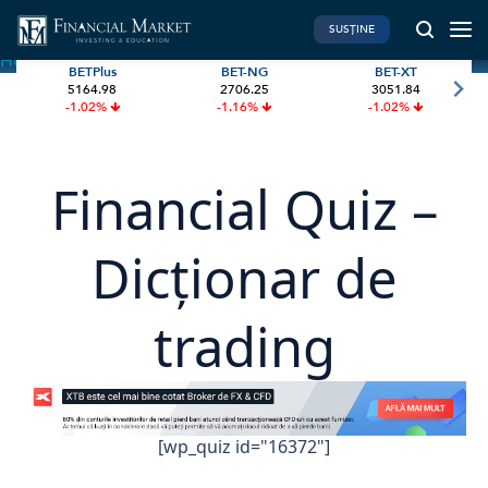
SUSȚINE
Home
»
Financial Quiz – Dicționar de trading
BETPlus
BET-NG
BET-XT
5164.98
2706.25
3051.84
PIATA DE CAPITAL
FINANTE PERSONALE
-1.02%
-1.16%
-1.02%
Market News
Banii tăi
Investiții
Educatie financiara
Financial Quiz –
International
Pensie & taxe
BVB Recap
Credite
Dicționar de
Bursa
Asigurari
Acțiunea Zilei
Start-Up
trading
Brokeri
FINTECH
GREEN FINANCE
[wp_quiz id="16372"]
Artificial Intelligence
ESG Investments
Digital Trends
Renewable Energy