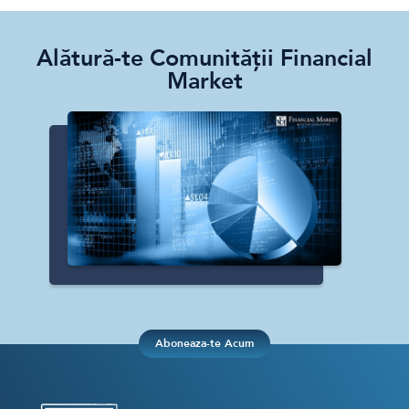
Crypto
Sustainability
Alătură-te Comunității Financial
Digital payments
Market
BROKERI
TERMENUL ZILEI
Aboneaza-te Acum